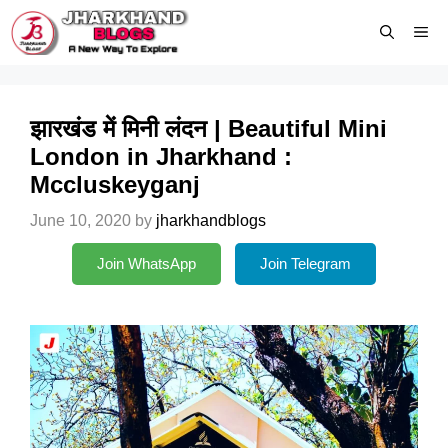
Skip
Me
to
content
झारखंड में मिनी लंदन | Beautiful Mini
London in Jharkhand :
Mccluskeyganj
June 10, 2020
by
jharkhandblogs
Join WhatsApp
Join Telegram