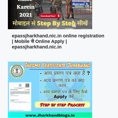
epassjharkhand.nic.in online registration
| Mobile से Online Apply |
epassjharkhand.nic.in