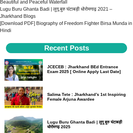
Beautiful and Peaceful Waterfall
Lugu Buru Ghanta Badi | लुगू बुरु घंटाबड़ी धोरोमगाढ़ 2021 –
Jharkhand Blogs
[Download PDF] Biography of Freedom Fighter Birsa Munda in
Hindi
Recent Posts
JCECEB : Jharkhand BEd Entrance
Exam 2025 [ Online Apply Last Date]
Salima Tete : Jharkhand’s 1st Inspiring
Female Arjuna Awardee
Lugu Buru Ghanta Badi | लुगू बुरु घंटाबड़ी
धोरोमगढ़ 2025