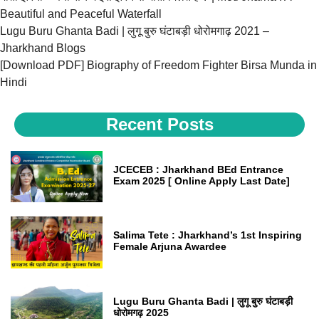
Beautiful and Peaceful Waterfall
Lugu Buru Ghanta Badi | लुगू बुरु घंटाबड़ी धोरोमगाढ़ 2021 –
Jharkhand Blogs
[Download PDF] Biography of Freedom Fighter Birsa Munda in
Hindi
Recent Posts
JCECEB : Jharkhand BEd Entrance
Exam 2025 [ Online Apply Last Date]
Salima Tete : Jharkhand’s 1st Inspiring
Female Arjuna Awardee
Lugu Buru Ghanta Badi | लुगू बुरु घंटाबड़ी
धोरोमगढ़ 2025