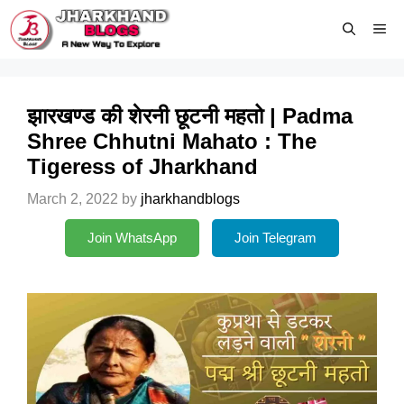
Skip
Me
to
content
झारखण्ड की शेरनी छूटनी महतो | Padma
Shree Chhutni Mahato : The
Tigeress of Jharkhand
March 2, 2022
by
jharkhandblogs
Join WhatsApp
Join Telegram