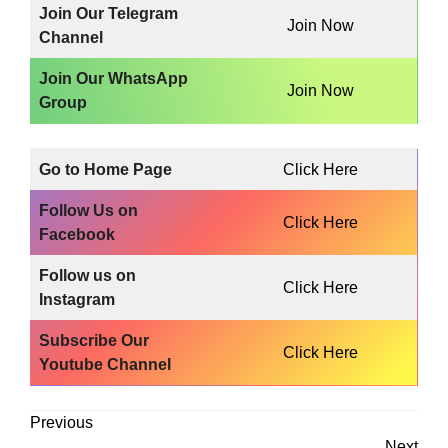
Join Our Telegram
Join Now
Channel
Join Our WhatsApp
Join Now
Group
Go to Home Page
Click Here
Follow Us on
Click Here
Facebook
Follow us on
Click Here
Instagram
Subscribe Our
Click Here
Youtube Channel
Previous
Next