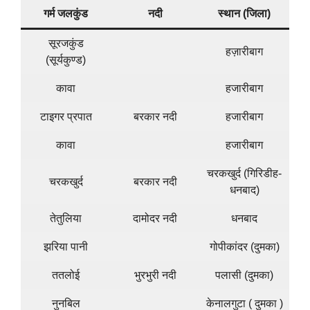
गर्म जलकुंड
नदी
स्थान (जिला)
सूरजकुंड
हज़ारीबाग
(सूर्यकुण्ड)
कावा
हजारीबाग
टाइगर प्रपात
बरकार नदी
हजारीबाग
कावा
हजारीबाग
चरकखुर्द (गिरिडीह-
चरकखुर्द
बरकार नदी
धनबाद)
तेतुलिया
दामोदर नदी
धनबाद
झरिया पानी
गोपीकांदर (दुमका)
ततलोई
भुरभुरी नदी
पलासी (दुमका)
नुनबिल
केनालगुटा ( दुमका )