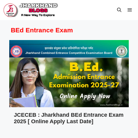
Skip
Me
to
content
BEd Entrance Exam
JCECEB : Jharkhand BEd Entrance Exam
2025 [ Online Apply Last Date]