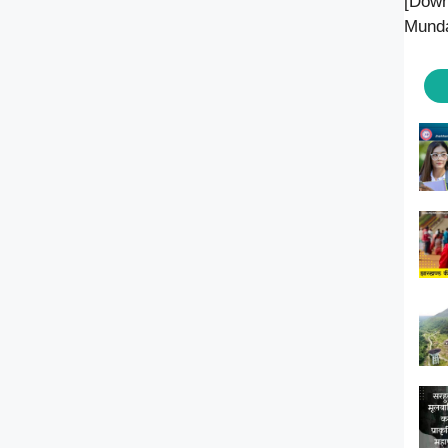
[Down
Munda