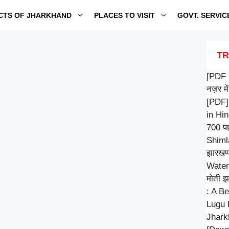
CTS OF JHARKHAND
PLACES TO VISIT
GOVT. SERVIC
TR
[PDF 
नज़र में
[PDF]
in Hi
700 पह
Shiml
झारखण्
Water
मोती झ
: A Be
Lugu B
Jhark