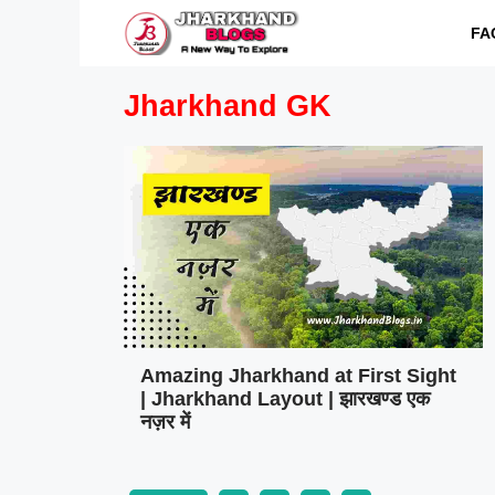
Skip
FA
to
content
Jharkhand GK
Amazing Jharkhand at First Sight
| Jharkhand Layout | झारखण्ड एक
नज़र में