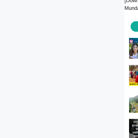
[Down
Munda